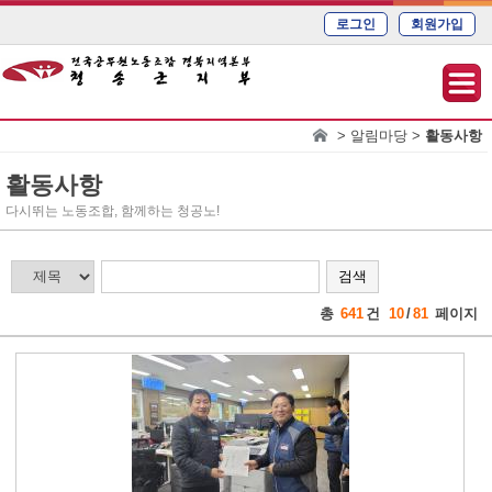
로그인
회원가입
> 알림마당 >
활동사항
활동사항
다시뛰는 노동조합, 함께하는 청공노!
검색
총
641
건
10
/
81
페이지