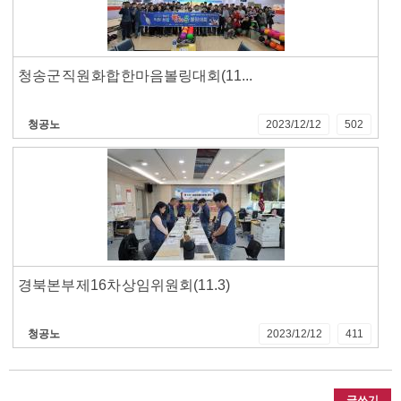
청송군 직원 화합 한마음 볼링대회(11...
청공노
2023/12/12
502
경북본부 제16차 상임위원회(11.3)
청공노
2023/12/12
411
글쓰기