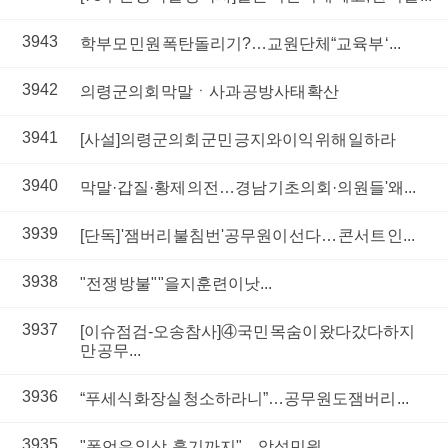
3943
학부모 민원 폭탄돌리기?…교원단체 “교육부 ‘...
3942
의령군의회 막말ㆍ사과 공방 사태 확산
3941
[사설]의령군의회 군민 긍지와 이익 위해 일하라
3940
막말·갑질·황제 의전…경남 기초의회·의원들 '왜...
3939
[단독] '잼버리 불침번' 공무원이 선다… 콘서트 인...
3938
"전쟁 방불" "을지훈련이 낫...
3937
[이슈점검-오송참사]④국민 목숨이 왔다갔다하지
만 공무...
3936
“푸세식 화장실 청소하라니”…공무원도 잼버리 ...
3935
"폭언은 일상, 흉기까지"…악성민원...