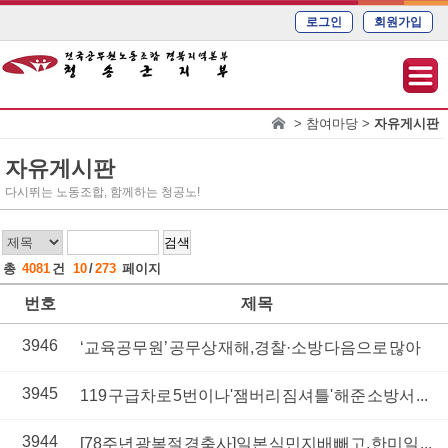
로그인
회원가입
> 참여마당 >
자유게시판
자유게시판
다시뛰는 노동조합, 함께하는 청공노!
검색
총
4081
건
10
/
273
페이지
번호
제목
3946
‘교육공무원’ 공무상 재해, 경찰·소방 다음으로 많아
3945
119 구급차로 5번이나 '잼버리 짐셔틀' 해준 소방서 ...
3944
[78주년 광복절 경축사] 일본 식민지배 빼고, 한미일 ...