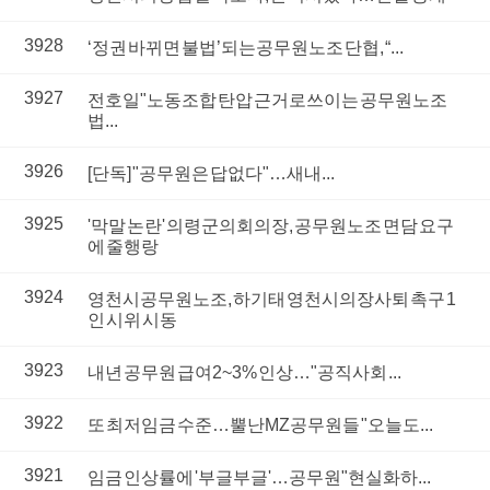
3928
‘정권 바뀌면 불법’되는 공무원노조 단협, “...
3927
전호일"노동조합 탄압 근거로 쓰이는 공무원노조
법...
3926
[단독] "공무원은 답 없다"…새내...
3925
'막말 논란' 의령군의회 의장, 공무원노조 면담 요구
에 줄행랑
3924
영천시공무원노조, 하기태 영천시의장 사퇴 촉구 1
인 시위 시동
3923
내년 공무원 급여 2~3% 인상…"공직사회 ...
3922
또 최저임금 수준…뿔난 MZ공무원들 "오늘도...
3921
임금 인상률에 '부글부글'…공무원 "현실화하...