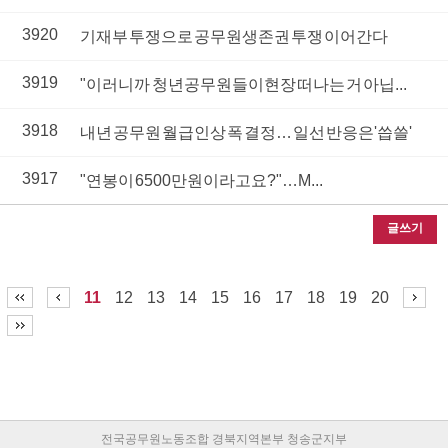
3920
기재부 투쟁으로 공무원 생존권 투쟁 이어간다
3919
"이러니까 청년공무원들이 현장 떠나는 거 아닙...
3918
내년 공무원 월급 인상 폭 결정… 일선 반응은 '씁쓸'
3917
"연봉이 6500만원이라고요?"…M...
글쓰기
11
12
13
14
15
16
17
18
19
20
전국공무원노동조합 경북지역본부 청송군지부