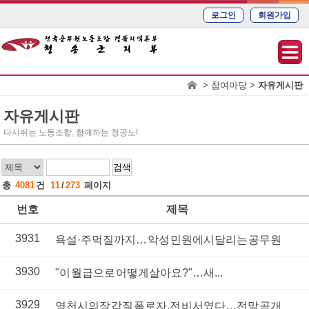
로그인
회원가입
> 참여마당 >
자유게시판
자유게시판
다시뛰는 노동조합, 함께하는 청공노!
검색
총
4081
건
11
/
273
페이지
번호
제목
3931
욕설·주먹질까지… 악성 민원에 시달리는 공무원
3930
"이 월급으로 어떻게 살아요?"…새...
3929
영천시의장 갑질 폭로자, 전 비서였다…전말 공개