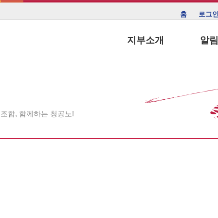
홈
로그
지부소개
알
조합, 함께하는 청공노!