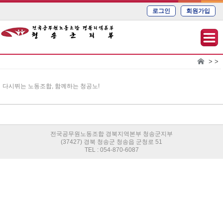
로그인
회원가입
> >
다시뛰는 노동조합, 함께하는 청공노!
전국공무원노동조합 경북지역본부 청송군지부
(37427) 경북 청송군 청송읍 군청로 51
TEL : 054-870-6087