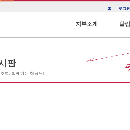
홈
로그
지부소개
알
시판
조합, 함께하는 청공노!