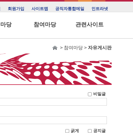
인
회원가입
사이트맵
공직자통합메일
인트라넷
림마당
참여마당
관련사이트
> 참여마당 >
자유게시판
비밀글
굵게
공지글